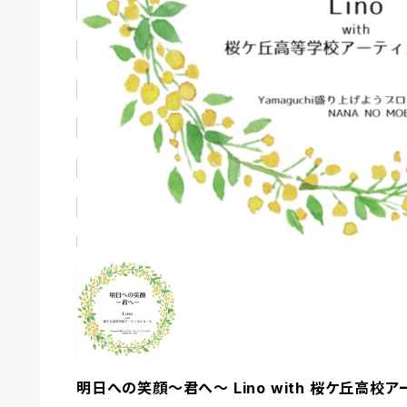
明日への笑顔～君へ～ Lino with 桜ケ丘高校