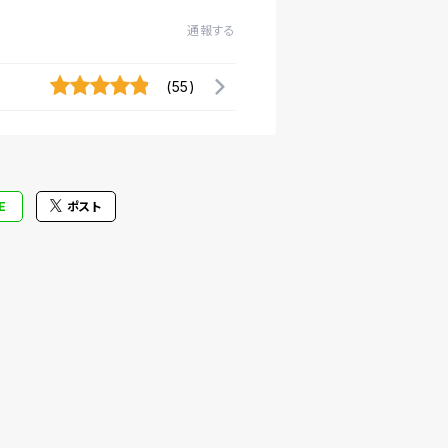
通報する
(55)
E
ポスト