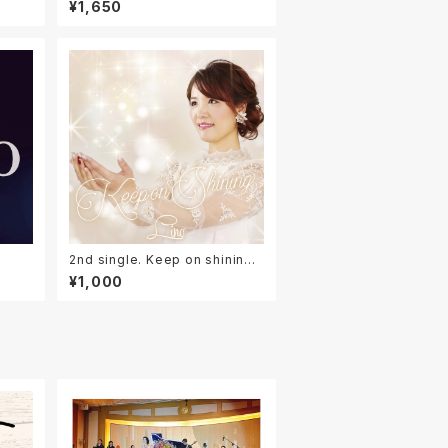
¥1,650
2nd single. Keep on shining
再入荷！
¥1,000