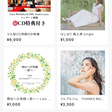
マル秘CD特典付き映像
はじまり 再入荷 single
¥6,000
¥1,000
明日への笑顔～君へ～ Lino w
フルアルバム THANKS MILLI
ith 桜ケ丘高校アーティストコー
ON
¥1,000
¥3,300
ス