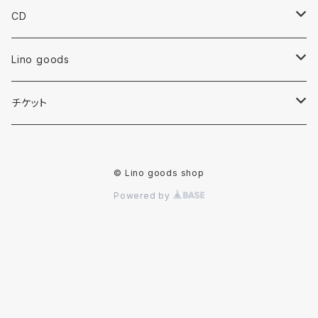
ピアス
CD
イヤリング
album
Lino goods
樹脂ピアス
single
Tシャツ
チケット
ノンホールピアス
ステッカー
NANA NO MOE(2020.11.22)
© Lino goods shop
Powered by